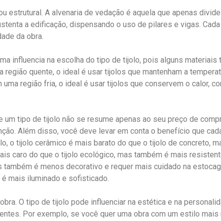
 ou estrutural. A alvenaria de vedação é aquela que apenas divi
ustenta a edificação, dispensando o uso de pilares e vigas. Cada
dade da obra.
lima influencia na escolha do tipo de tijolo, pois alguns materi
 região quente, o ideal é usar tijolos que mantenham a temperat
 uma região fria, o ideal é usar tijolos que conservem o calor, c
to de um tipo de tijolo não se resume apenas ao seu preço de c
nção. Além disso, você deve levar em conta o benefício que cada
o, o tijolo cerâmico é mais barato do que o tijolo de concreto, 
is caro do que o tijolo ecológico, mas também é mais resistente
s também é menos decorativo e requer mais cuidado na estocagem
 é mais iluminado e sofisticado.
obra. O tipo de tijolo pode influenciar na estética e na personali
ntes. Por exemplo, se você quer uma obra com um estilo mais rús