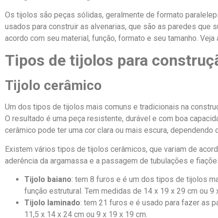
Os tijolos são peças sólidas, geralmente de formato paralelepíp
usados para construir as alvenarias, que são as paredes que 
acordo com seu material, função, formato e seu tamanho. Veja a 
Tipos de tijolos para construç
Tijolo cerâmico
Um dos tipos de tijolos mais comuns e tradicionais na construçã
O resultado é uma peça resistente, durável e com boa capacida
cerâmico pode ter uma cor clara ou mais escura, dependendo 
Existem vários tipos de tijolos cerâmicos, que variam de acor
aderência da argamassa e a passagem de tubulações e fiações
Tijolo baiano
: tem 8 furos e é um dos tipos de tijolos 
função estrutural. Tem medidas de 14 x 19 x 29 cm ou 9 
Tijolo laminado
: tem 21 furos e é usado para fazer as
11,5 x 14 x 24 cm ou 9 x 19 x 19 cm.