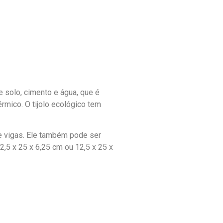
de solo, cimento e água, que é
rmico. O tijolo ecológico tem
 e vigas. Ele também pode ser
,5 x 25 x 6,25 cm ou 12,5 x 25 x