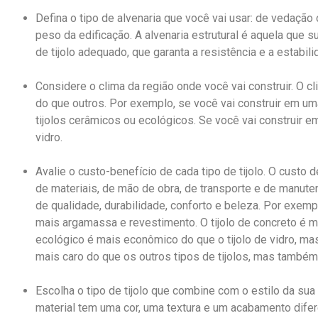
Defina o tipo de alvenaria que você vai usar: de vedação
peso da edificação. A alvenaria estrutural é aquela que s
de tijolo adequado, que garanta a resistência e a estabili
Considere o clima da região onde você vai construir. O c
do que outros. Por exemplo, se você vai construir em uma
tijolos cerâmicos ou ecológicos. Se você vai construir em
vidro.
Avalie o custo-benefício de cada tipo de tijolo. O cus
de materiais, de mão de obra, de transporte e de manute
de qualidade, durabilidade, conforto e beleza. Por exempl
mais argamassa e revestimento. O tijolo de concreto é ma
ecológico é mais econômico do que o tijolo de vidro, ma
mais caro do que os outros tipos de tijolos, mas também
Escolha o tipo de tijolo que combine com o estilo da sua 
material tem uma cor, uma textura e um acabamento difere