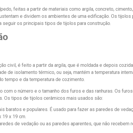
edo, feitas a partir de materiais como argila, concreto, cimento, 
sustentam e dividem os ambientes de uma edificação. Os tijolos
seguir os principais tipos de tijolos para construção.
ão
o civil, é feito a partir da argila, que é moldada e depois cozid
de de isolamento térmico, ou seja, mantém a temperatura interna 
do tempo e da temperatura de cozimento.
do com o número e o tamanho dos furos e das ranhuras. Os furos 
. Os tipos de tijolos cerâmicos mais usados são:
mais baratos e populares. É usado para fazer as paredes de vedaç
x 19 x 19 cm.
 paredes de vedação ou as paredes aparentes, que não recebem