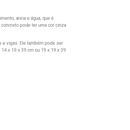
cimento, areia e água, que é
e concreto pode ter uma cor cinza
es e vigas. Ele também pode ser
 14 x 19 x 39 cm ou 19 x 19 x 39