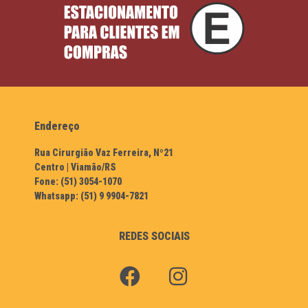
Endereço
Rua Cirurgião Vaz Ferreira, Nº21
Centro | Viamão/RS
Fone: (51) 3054-1070
Whatsapp: (51) 9 9904-7821
REDES SOCIAIS