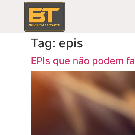
Tag:
epis
EPIs que não podem fal